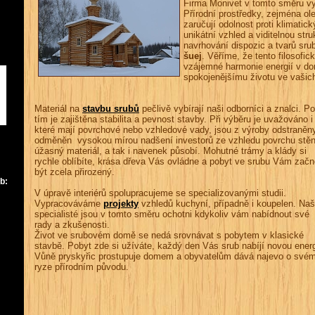
Firma Monivet v tomto směru v
Přírodní prostředky, zejména ole
zaručují odolnost proti klimati
unikátní vzhled a viditelnou stru
navrhování dispozic a tvarů srubů
šuej
. Věříme, že tento filosofi
vzájemné harmonie energií v do
spokojenějšímu životu ve vaši
Materiál na
stavbu srubů
pečlivě vybírají naši odborníci a znalci. 
tím je zajištěna stabilita a pevnost stavby. Při výběru je uvažováno
které mají povrchové nebo vzhledové vady, jsou z výroby odstraněny
odměněn vysokou mírou nadšení investorů ze vzhledu povrchu stěn ja
úžasný materiál, a tak i
navenek působí. Mohutné trámy a klády si
rychle oblíbíte, krása dřeva Vás ovládne a pobyt ve srubu Vám začn
být zcela přirozený.
b:
V úpravě interiérů spolupracujeme se specializovanými studii.
Vypracováváme
projekty
vzhledů kuchyní, případně i koupelen. Naš
specialisté jsou v tomto směru ochotni kdykoliv vám nabídnout své
rady a zkušenosti.
Život ve srubovém domě se nedá srovnávat s pobytem v klasické
stavbě. Pobyt zde si užíváte, každý den Vás srub nabíjí novou energ
Vůně pryskyřic prostupuje domem a obyvatelům dává najevo o své
ryze přírodním původu.