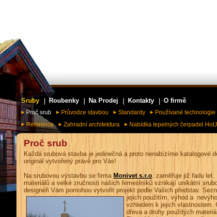
Sruby
Roubenky
Na Prodej
Kontakty
O firmě
Proč srub
Průvodce stavbou
Standardy
Používané technologie
Reference
Zahradní architektura
Nabídka tepelných čerpadel HotJ
Proč srub
Každá srubová stavba je jedinečná a proto nenabízíme katalogové d
originál vytvořený právě pro Vás!
Na srubovou výstavbu se firma
Monivet s.r.o
. zaměřuje již řadu let
materiálů a velké zručnosti našich řemeslníků vznikají unikátní srub
designéři Vám pomohou vytvořit projekt podle Vašich představ. Sez
jejich použitím, výhod a nevýh
vzhledem k jejich vlastnostem
dřeva a druhy použitých materiá