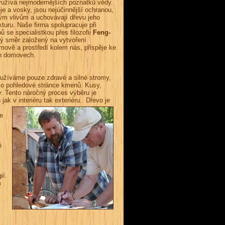
yužívá nejmodernějších poznatků vědy.
je a vosky, jsou nejúčinnější ochranou,
ckým vlivům a uchovávají dřevu jeho
kturu. Naše firma spolupracuje při
 se specialistkou přes filozofii
Feng-
cký směr založený na vytvoření
mově a prostředí kolem nás, přispěje ke
ch domovech.
Používáme pouze zdravé a silné stromy,
 i o pohledové stránce kmenů. Kusy,
. Tento náročný proces výběru je
k v interiéru tak exteriéru. Dřevo je
e
i
ií.
m