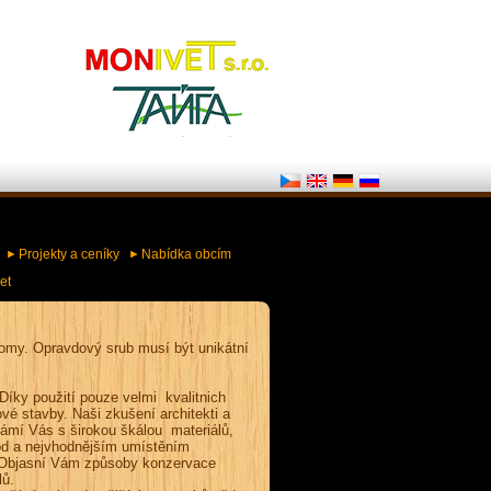
Projekty a ceníky
Nabídka obcím
et
omy. Opravdový srub musí být unikátní
. Díky použití pouze velmi kvalitnich
ové stavby. Naši zkušení architekti a
námí Vás s širokou škálou materiálů,
od a
nejvhodnějším umístěním
. Objasní Vám způsoby konzervace
lů.